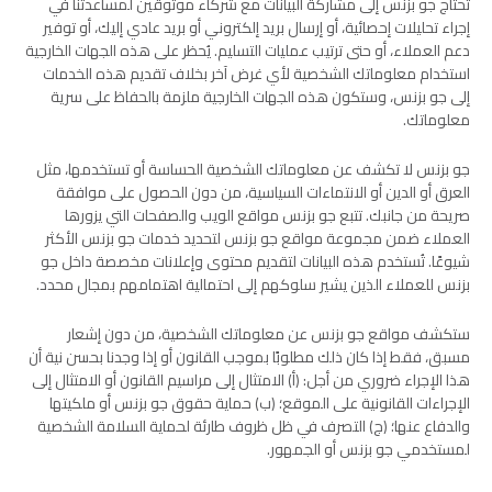
تحتاج جو بزنس إلى مشاركة البيانات مع شركاء موثوقين لمساعدتنا في
إجراء تحليلات إحصائية، أو إرسال بريد إلكتروني أو بريد عادي إليك، أو توفير
دعم العملاء، أو حتى ترتيب عمليات التسليم. يُحظر على هذه الجهات الخارجية
استخدام معلوماتك الشخصية لأي غرض آخر بخلاف تقديم هذه الخدمات
إلى جو بزنس، وستكون هذه الجهات الخارجية ملزمة بالحفاظ على سرية
معلوماتك.
جو بزنس لا تكشف عن معلوماتك الشخصية الحساسة أو تستخدمها، مثل
العرق أو الدين أو الانتماءات السياسية، من دون الحصول على موافقة
صريحة من جانبك. تتبع جو بزنس مواقع الويب والصفحات التي يزورها
العملاء ضمن مجموعة مواقع جو بزنس لتحديد خدمات جو بزنس الأكثر
شيوعًا. تُستخدم هذه البيانات لتقديم محتوى وإعلانات مخصصة داخل جو
بزنس للعملاء الذين يشير سلوكهم إلى احتمالية اهتمامهم بمجال محدد.
ستكشف مواقع جو بزنس عن معلوماتك الشخصية، من دون إشعار
مسبق، فقط إذا كان ذلك مطلوبًا بموجب القانون أو إذا وجدنا بحسن نية أن
هذا الإجراء ضروري من أجل: (أ) الامتثال إلى مراسيم القانون أو الامتثال إلى
الإجراءات القانونية على الموقع؛ (ب) حماية حقوق جو بزنس أو ملكيتها
والدفاع عنها؛ (ج) التصرف في ظل ظروف طارئة لحماية السلامة الشخصية
لمستخدمي جو بزنس أو الجمهور.