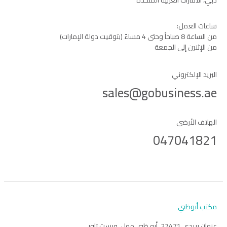
دبي، الامارات العربية المتحدة
ساعات العمل:
من الساعة 8 صباحاً وحتى 4 مساءً (بتوقيت دولة الإمارات)
من الإثنين إلى الجمعة
البريد الإلكتروني
sales@gobusiness.ae
الهاتف الأرضي
047041821
مكتب أبوظبي
عنوان بريدي 27471، أبو ظبي مول، ويست تاور