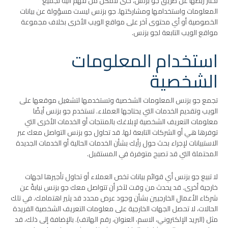
تختار ربطها عن طريق جو بزنس، حتى تتمكن من فهم آلية تجميع
المعلومات واستخدامها ومشاركتها. جو بزنس ليست مسؤولة عن بيانات
الخصوصية أو أي محتوى آخر على مواقع الويب الأخرى بخلاف مجموعة
مواقع الويب التابعة لجو بزنس.
استخدام المعلومات
الشخصية
تجمع جو بزنس المعلومات الشخصية وتستخدمها لتشغيل موقعها على
الويب وتقديم الخدمات التي يحتاجها العملاء. تستخدم جو بزنس أيضًا
معلومات التعريف الشخصية لإبلاغك بالمنتجات أو الخدمات الأخرى التي
توفرها هي أو الشركات التابعة لها. قد تحاول جو بزنس التواصل معك عبر
الاستبيانات لإجراء بحث حول رأيك بشأن الخدمات الحالية أو الخدمات الجديدة
المحتملة التي قد تصبح متوفرة في المستقبل.
لا تبيع جو بزنس أي قوائم بيانات تخص العملاء أو تحاول تأجيرها لجهات
خارجية أخرى. قد يحدث من وقت لآخر أن تتواصل معك جو بزنس نيابةً عن
شركاء الأعمال الخارجيين بشأن وجود عرض محدد قد يثير اهتمامك. في تلك
الحالات، لا تحصل الجهات الخارجية على معلومات التعريف الشخصية الفريدة
مثل (البريد الإلكتروني، الاسم، العنوان، رقم الهاتف). بالإضافة إلى ذلك، قد