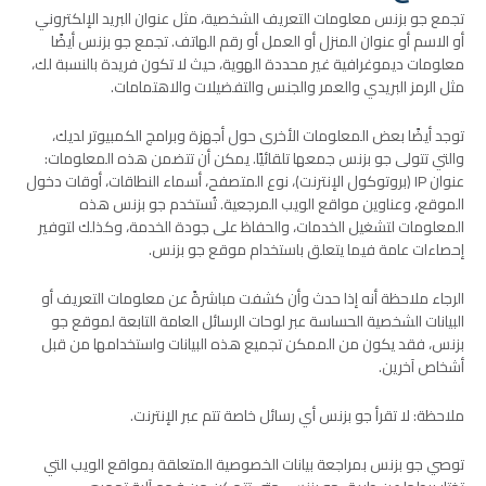
تجمع جو بزنس معلومات التعريف الشخصية، مثل عنوان البريد الإلكتروني
أو الاسم أو عنوان المنزل أو العمل أو رقم الهاتف. تجمع جو بزنس أيضًا
معلومات ديموغرافية غير محددة الهوية، حيث لا تكون فريدة بالنسبة لك،
مثل الرمز البريدي والعمر والجنس والتفضيلات والاهتمامات.
توجد أيضًا بعض المعلومات الأخرى حول أجهزة وبرامج الكمبيوتر لديك،
والتي تتولى جو بزنس جمعها تلقائيًا. يمكن أن تتضمن هذه المعلومات:
عنوان IP (بروتوكول الإنترنت)، نوع المتصفح، أسماء النطاقات، أوقات دخول
الموقع، وعناوين مواقع الويب المرجعية. تُستخدم جو بزنس هذه
المعلومات لتشغيل الخدمات، والحفاظ على جودة الخدمة، وكذلك لتوفير
إحصاءات عامة فيما يتعلق باستخدام موقع جو بزنس.
الرجاء ملاحظة أنه إذا حدث وأن كشفت مباشرةً عن معلومات التعريف أو
البيانات الشخصية الحساسة عبر لوحات الرسائل العامة التابعة لموقع جو
بزنس، فقد يكون من الممكن تجميع هذه البيانات واستخدامها من قبل
أشخاص آخرين.
ملاحظة: لا تقرأ جو بزنس أي رسائل خاصة تتم عبر الإنترنت.
توصي جو بزنس بمراجعة بيانات الخصوصية المتعلقة بمواقع الويب التي